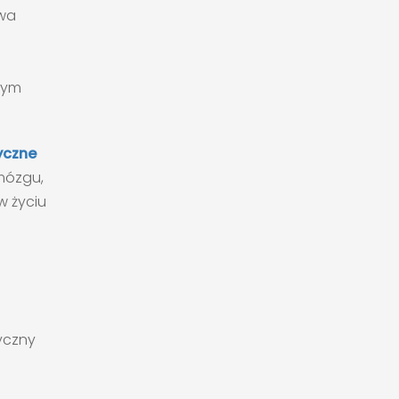
owa
nym
yczne
mózgu,
w życiu
zyczny