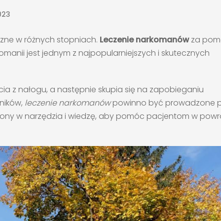
023
eczne w różnych stopniach.
Leczenie narkomanów
za pom
omanii jest jednym z najpopularniejszych i skutecznych
cia z nałogu, a następnie skupia się na zapobieganiu
ników,
leczenie narkomanów
powinno być prowadzone p
żony w narzędzia i wiedzę, aby pomóc pacjentom w powr