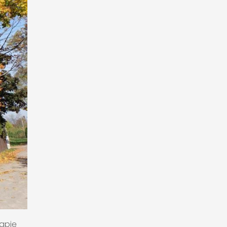
rapię