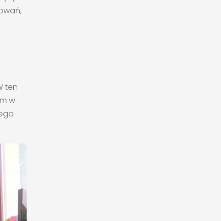
howań,
W ten
im w
jego