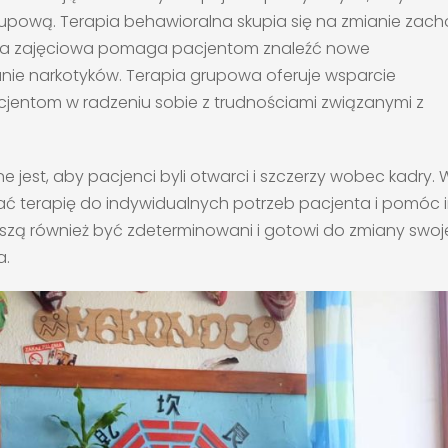
grupową. Terapia behawioralna skupia się na zmianie zac
apia zajęciowa pomaga pacjentom znaleźć nowe
anie narkotyków. Terapia grupowa oferuje wsparcie
jentom w radzeniu sobie z trudnościami związanymi z
est, aby pacjenci byli otwarci i szczerzy wobec kadry. 
ć terapię do indywidualnych potrzeb pacjenta i pomóc 
uszą również być zdeterminowani i gotowi do zmiany swo
a.