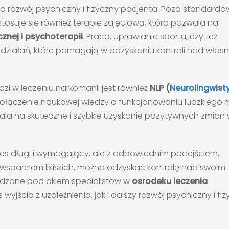
ć o rozwój psychiczny i fizyczny pacjenta. Poza standard
 stosuje się również terapię zajęciową, która pozwala na
cznej i psychoterapii
. Praca, uprawianie sportu, czy też
z działań, które pomagają w odzyskaniu kontroli nad włas
zi w leczeniu narkomanii jest również
NLP (
Neurolingwist
połączenie naukowej wiedzy o funkcjonowaniu ludzkiego 
la na skuteczne i szybkie uzyskanie pozytywnych zmian 
es długi i wymagający, ale z odpowiednim podejściem,
wsparciem bliskich, można odzyskać kontrolę nad swoim
wadzone pod okiem specialistow w
osrodeku leczenia
jścia z uzależnienia, jak i dalszy rozwój psychiczny i fi