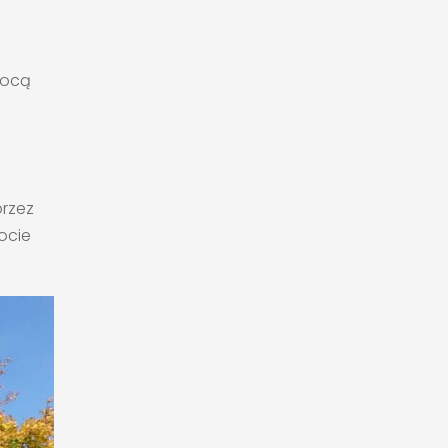
ocą
rzez
ocie