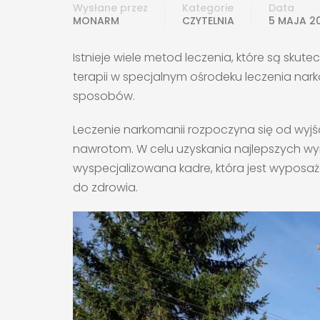
Wysłane przez
Kategorie
Data
MONARM
CZYTELNIA
5 MAJA 2
Istnieje wiele metod leczenia, które są skut
terapii w specjalnym ośrodeku leczenia nark
sposobów.
Leczenie narkomanii rozpoczyna się od wyjś
nawrotom. W celu uzyskania najlepszych wy
wyspecjalizowana kadre, która jest wyposa
do zdrowia.