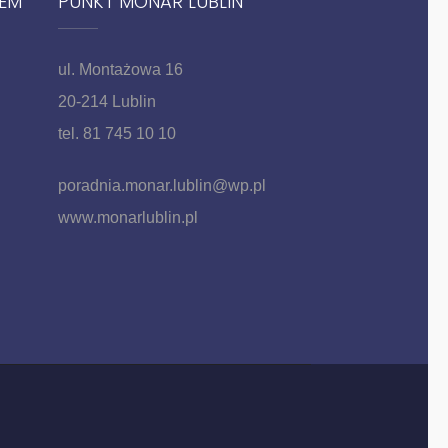
IEM
PUNKT MONAR LUBLIN
ul. Montażowa 16
20-214 Lublin
tel. 81 745 10 10
poradnia.monar.lublin@wp.pl
www.monarlublin.pl