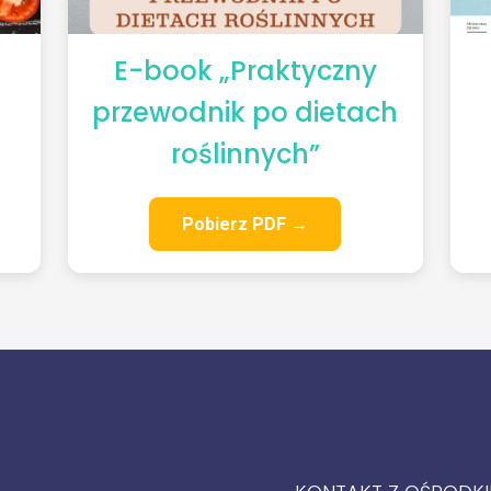
E-book „Praktyczny
przewodnik po dietach
roślinnych”
Pobierz PDF →