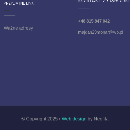
KONTAKT Z OŚRODK
PRZYDATNE LINKI
+48 815 847 042
Ważne adresy
majdan29monar@wp.pl
© Copyright 2025 •
Web design
by Neofita