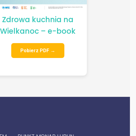
Zdrowa kuchnia na
Wielkanoc – e-book
Pobierz PDF →