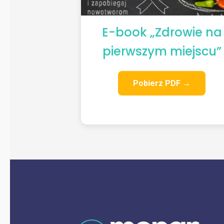
E-book „Zdrowie na
pierwszym miejscu”
Pobierz PDF →