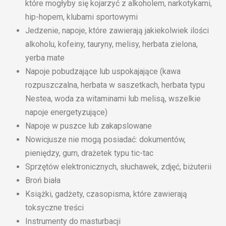
które mogłyby się kojarzyć z alkoholem, narkotykami,
hip-hopem, klubami sportowymi
Jedzenie, napoje, które zawierają jakiekolwiek ilości
alkoholu, kofeiny, tauryny, melisy, herbata zielona,
yerba mate
Napoje pobudzające lub uspokajające (kawa
rozpuszczalna, herbata w saszetkach, herbata typu
Nestea, woda za witaminami lub melisą, wszelkie
napoje energetyzujące)
Napoje w puszce lub zakapslowane
Nowicjusze nie mogą posiadać: dokumentów,
pieniędzy, gum, drażetek typu tic-tac
Sprzętów elektronicznych, słuchawek, zdjęć, biżuterii
Broń biała
Książki, gadżety, czasopisma, które zawierają
toksyczne treści
Instrumenty do masturbacji