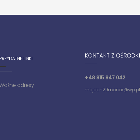
KONTAKT Z OŚRODK
PRZYDATNE LINKI
+48 815 847 042
Ważne adresy
majdan29monar@wp.pl