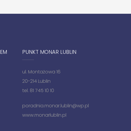
IEM
PUNKT MONAR LUBLIN
ul. Montażowa 16
20-214 Lublin
tel. 81 745 10 10
poradnia.monar.lublin@wp.pl
www.monarlublin.pl