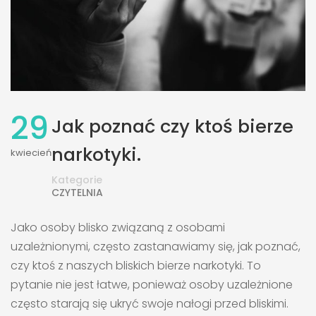
29
Jak poznać czy ktoś bierze
narkotyki.
kwiecień
Kategorie
CZYTELNIA
Jako osoby blisko związaną z osobami
uzależnionymi, często zastanawiamy się, jak poznać,
czy ktoś z naszych bliskich bierze narkotyki. To
pytanie nie jest łatwe, ponieważ osoby uzależnione
często starają się ukryć swoje nałogi przed bliskimi.