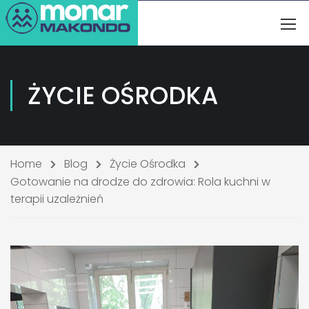
ŻYCIE OŚRODKA
Home
Blog
Życie Ośrodka
Gotowanie na drodze do zdrowia: Rola kuchni w
terapii uzależnień