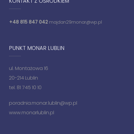
KONTAKT Z OŚRODKIEM
+48 815 847 042
majdan29monar@wp.pl
PUNKT MONAR LUBLIN
ul. Montażowa 16
20-214 Lublin
tel. 81 745 10 10
poradnia.monar.lublin@wp.pl
www.monarlublin.pl